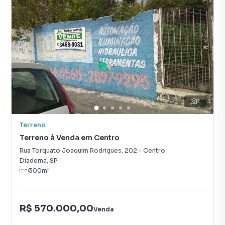
7
Terreno
Terreno à Venda em Centro
Rua Torquato Joaquim Rodrigues
,
202
-
Centro
Diadema
,
SP
300
m²
R$ 570.000,00
Venda