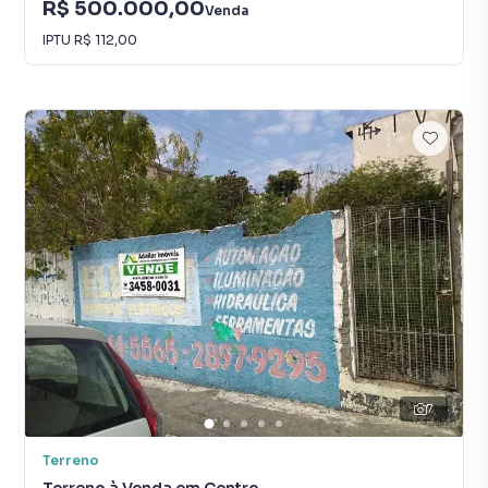
R$ 500.000,00
Venda
IPTU
R$ 112,00
7
Terreno