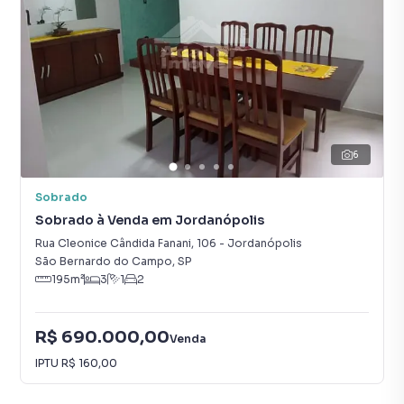
6
Sobrado
Sobrado à Venda em Jordanópolis
Rua Cleonice Cândida Fanani
,
106
-
Jordanópolis
São Bernardo do Campo
,
SP
195
m²
3
1
2
R$ 690.000,00
Venda
IPTU
R$ 160,00