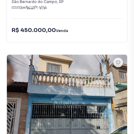
São Bernardo do Campo
,
SP
113
m²
2
1
4
R$ 450.000,00
Venda