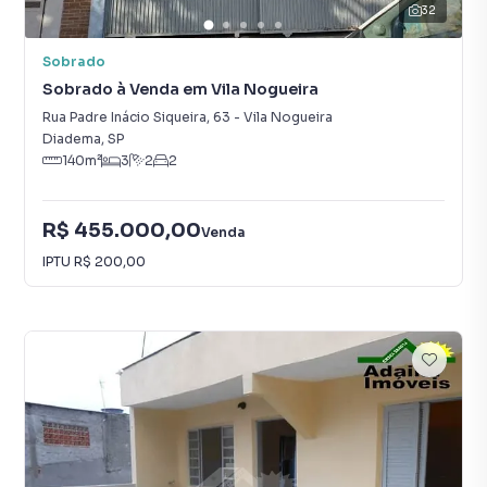
32
Sobrado
Sobrado à Venda em Vila Nogueira
Rua Padre Inácio Siqueira
,
63
-
Vila Nogueira
Diadema
,
SP
140
m²
3
2
2
R$ 455.000,00
Venda
IPTU
R$ 200,00