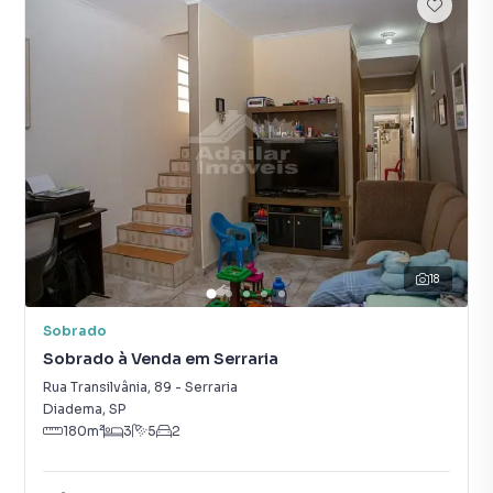
18
Sobrado
Sobrado à Venda em Serraria
Rua Transilvânia
,
89
-
Serraria
Diadema
,
SP
180
m²
3
5
2