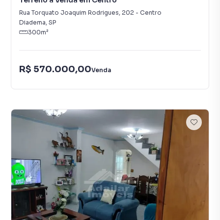
Terreno à Venda em Centro
Rua Torquato Joaquim Rodrigues
,
202
-
Centro
Diadema
,
SP
300
m²
R$ 570.000,00
Venda