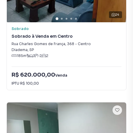
24
Sobrado
Sobrado à Venda em Centro
Rua Charles Gomes de França
,
368
-
Centro
Diadema
,
SP
185
m²
3
2
2
R$ 620.000,00
Venda
IPTU
R$ 100,00