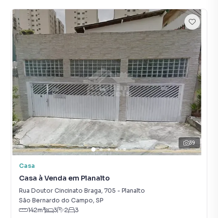
39
Casa
Casa à Venda em Planalto
Rua Doutor Cincinato Braga
,
705
-
Planalto
São Bernardo do Campo
,
SP
142
m²
3
2
3