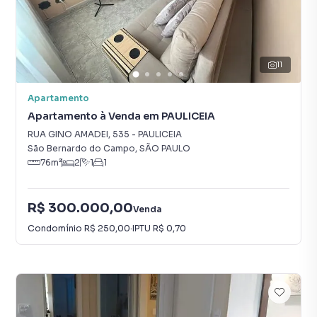
11
Apartamento
Apartamento à Venda em PAULICEIA
RUA GINO AMADEI
,
535
-
PAULICEIA
São Bernardo do Campo
,
SÃO PAULO
76
m²
2
1
1
R$ 300.000,00
Venda
Condomínio
R$ 250,00
·
IPTU
R$ 0,70