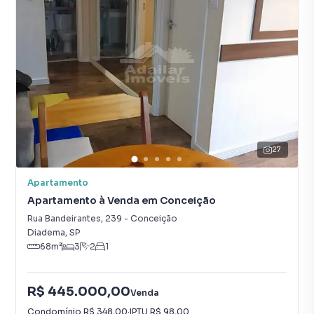
27
Apartamento
Apartamento à Venda em Conceição
Rua Bandeirantes
,
239
-
Conceição
Diadema
,
SP
68
m²
3
2
1
R$ 445.000,00
Venda
Condomínio
R$ 348,00
·
IPTU
R$ 98,00