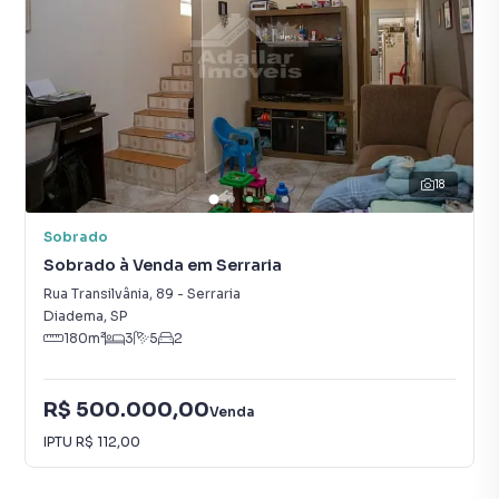
18
Sobrado
Sobrado à Venda em Serraria
Rua Transilvânia
,
89
-
Serraria
Diadema
,
SP
180
m²
3
5
2
R$ 500.000,00
Venda
IPTU
R$ 112,00