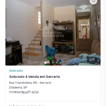
18
Sobrado
Sobrado à Venda em Serraria
Rua Transilvânia
,
89
-
Serraria
Diadema
,
SP
180
m²
3
5
2