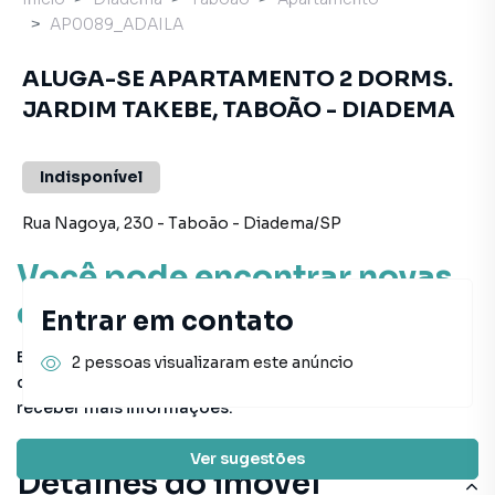
AP0089_ADAILA
ALUGA-SE APARTAMENTO 2 DORMS.
JARDIM TAKEBE, TABOÃO - DIADEMA
Indisponível
Rua Nagoya
,
230
-
Taboão
-
Diadema
/
SP
Você pode encontrar novas
oportunidades!
Entrar em contato
Este imóvel não está mais disponível, mas você pode
2 pessoas visualizaram este anúncio
conferir outros em nosso site ou deixar seu contato para
receber mais informações.
Ver sugestões
Detalhes do imóvel