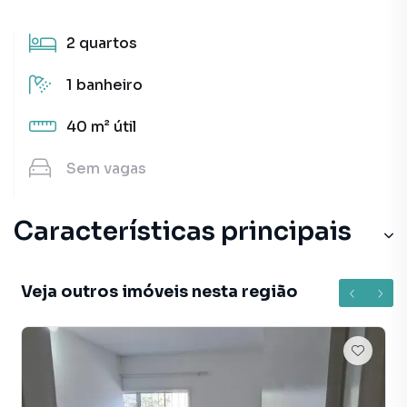
2
quartos
1
banheiro
40 m²
útil
Sem
vagas
Características principais
Armário Cozinha
Veja outros imóveis nesta região
Sala de estar
Cozinha
Armário Banheiro