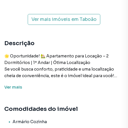
Ver mais imóveis em
Taboão
Descrição
🌟 Oportunidade! 🏡 Apartamento para Locação – 2
Dormitórios | 1º Andar | Ótima Localização
Se você busca conforto, praticidade e uma localização
cheia de conveniência, este é o imóvel ideal para você!
Ver
mais
🏠 Descrição do imóvel:
• Apartamento no 1° andar
Comodidades do imóvel
• 2 dormitórios
• Banheiro
• Sala espaçosa e bem iluminada
Armário Cozinha