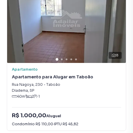
Lavanderia
13
Apartamento
Apartamento para Alugar em Taboão
Rua Nagoya
,
230
-
Taboão
Diadema
,
SP
40
m²
2
1
R$ 1.000,00
Aluguel
Condomínio
R$ 110,00
·
IPTU
R$ 45,82