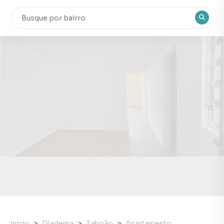
Início
Diadema
Taboão
Apartamento